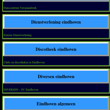
Danscentrum Verspaandonk
Dienstverlening eindhoven
Externe Dienstverlening
Discotheek eindhoven
Clubs en discotheken in Eindhoven
Diversen eindhoven
DIVERSEN – FC Eindhoven
Eindhoven algemeen