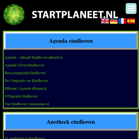
Agenda eindhoven
Agenda - Altstadt Eindhoven altstadt.nl
Agenda | Groot Eindhoven
Bioscoopagenda Eindhoven
De Uitagenda van Eindhoven
Effenaar | Agenda effenaar.nl
UITagenda Eindhoven
Vue Eindhoven vuecinemas.nl
Apotheek eindhoven
31 apotheken in Eindhoven