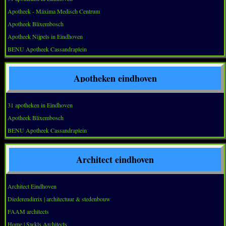
Apotheek - Máxima Medisch Centrum
Apotheek Blixembosch
Apotheek Nijpels in Eindhoven
BENU Apotheek Cassandraplein
Apotheken eindhoven
31 apotheken in Eindhoven
Apotheek Blixembosch
BENU Apotheek Cassandraplein
Architect eindhoven
Architect Eindhoven
Diederendirrix | architectuur & stedenbouw
FAAM architects
Home | Swkls Architects