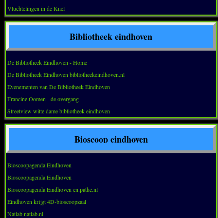
Vluchtelingen in de Knel
Bibliotheek eindhoven
De Bibliotheek Eindhoven - Home
De Bibliotheek Eindhoven bibliotheekeindhoven.nl
Evenementen van De Bibliotheek Eindhoven
Francine Oomen - de overgang
Streetview witte dame bibliotheek eindhoven
Bioscoop eindhoven
Bioscoopagenda Eindhoven
Bioscoopagenda Eindhoven
Bioscoopagenda Eindhoven en.pathe.nl
Eindhoven krijgt 4D-bioscoopzaal
Natlab natlab.nl