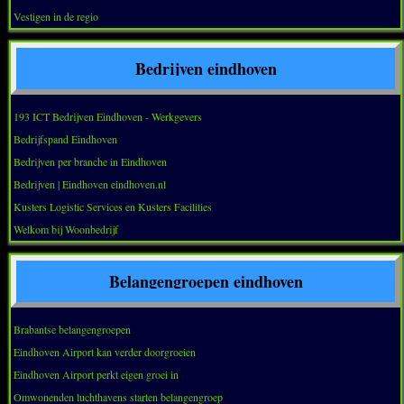
Vestigen in de regio
Bedrijven eindhoven
193 ICT Bedrijven Eindhoven - Werkgevers
Bedrijfspand Eindhoven
Bedrijven per branche in Eindhoven
Bedrijven | Eindhoven eindhoven.nl
Kusters Logistic Services en Kusters Facilities
Welkom bij Woonbedrijf
Belangengroepen eindhoven
Brabantse belangengroepen
Eindhoven Airport kan verder doorgroeien
Eindhoven Airport perkt eigen groei in
Omwonenden luchthavens starten belangengroep