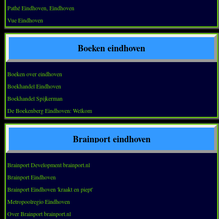
Pathé Eindhoven, Eindhoven
Vue Eindhoven
Boeken eindhoven
Boeken over eindhoven
Boekhandel Eindhoven
Boekhandel Spijkerman
De Boekenberg Eindhoven: Welkom
Brainport eindhoven
Brainport Development brainport.nl
Brainport Eindhoven
Brainport Eindhoven 'kraakt en piept'
Metropoolregio Eindhoven
Over Brainport brainport.nl