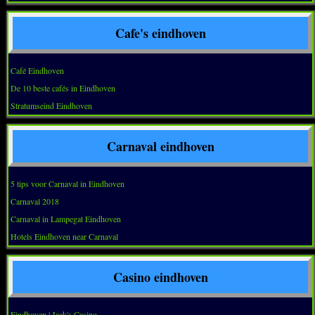
Cafe's eindhoven
Café Eindhoven
De 10 beste cafés in Eindhoven
Stratumseind Eindhoven
Carnaval eindhoven
5 tips voor Carnaval in Eindhoven
Carnaval 2018
Carnaval in Lampegat Eindhoven
Hotels Eindhoven near Carnaval
Casino eindhoven
Eindhoven | Jack's Casino