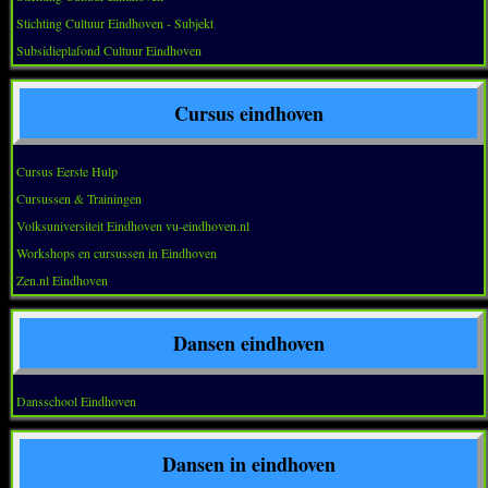
Stichting Cultuur Eindhoven - Subjekt
Subsidieplafond Cultuur Eindhoven
Cursus eindhoven
Cursus Eerste Hulp
Cursussen & Trainingen
Volksuniversiteit Eindhoven vu-eindhoven.nl
Workshops en cursussen in Eindhoven
Zen.nl Eindhoven
Dansen eindhoven
Dansschool Eindhoven
Dansen in eindhoven