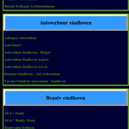
Wenink Holtkamp Architectenbureau
Autoverhuur eindhoven
Adriaanse Autoverhuur
Auto huren?
Autoverhuur Eindhoven - Budget
Autoverhuur Eindhoven Airport
Autoverhuur Eindhoven avis.nl
Huurauto Eindhoven – Sixt Autoverhuur
Van den Udenhout Autoverhuur - Eindhoven
Beauty eindhoven
All in 1 beauty
All in 1 Beauty: Home
Beautysalon Solutions