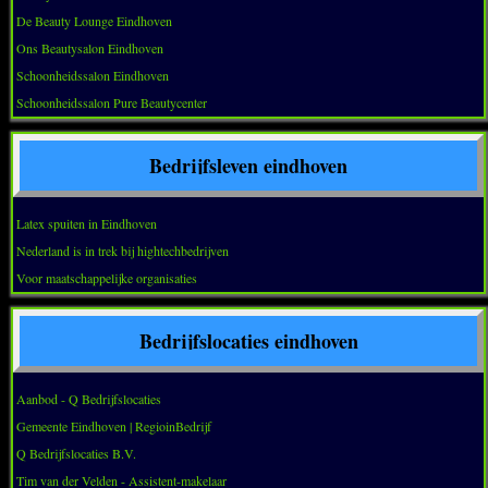
De Beauty Lounge Eindhoven
Ons Beautysalon Eindhoven
Schoonheidssalon Eindhoven
Schoonheidssalon Pure Beautycenter
Bedrijfsleven eindhoven
Latex spuiten in Eindhoven
Nederland is in trek bij hightechbedrijven
Voor maatschappelijke organisaties
Bedrijfslocaties eindhoven
Aanbod - Q Bedrijfslocaties
Gemeente Eindhoven | RegioinBedrijf
Q Bedrijfslocaties B.V.
Tim van der Velden - Assistent-makelaar